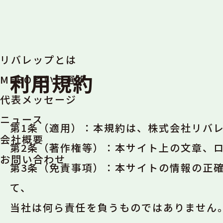
リバレップとは
利用規約
MEBOという選択
代表メッセージ
ニュース
第1条（適用）：本規約は、株式会社リバ
会社概要
第2条（著作権等）：本サイト上の文章、
お問い合わせ
第3条（免責事項）：本サイトの情報の正
て、
当社は何ら責任を負うものではありません